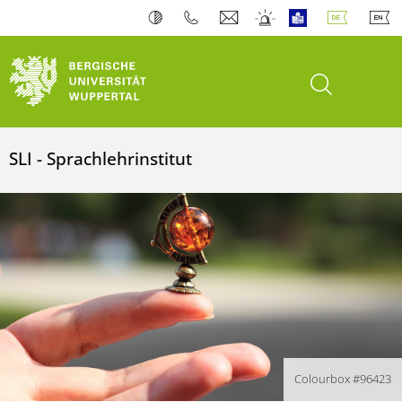
Suche öffnen
SLI - Sprachlehrinstitut
Colourbox #96423