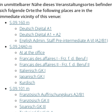
in unmittelbarer Nähe dieses Veranstaltungsortes befinde
sich folgende Orte:
the following places are in the
immediate vicinity of this venue:
S.09.16
0 m
Deutsch Digital A1
Deutsch Digital A1 + A2
English Admin. Staff Pre-intermediate A-VI (A2/B1)
S.09.24A
0 m
AI at the office
Français des affaires I - Frz. f. d. Beruf I
Français des affaires II - Frz. f. d. Beruf II
Italienisch GK I
Japanisch GK I
Kurdisch
S.09.10
1 m
Französisch Auffrischungskurs A2/B1
Französisch GK II
Spanisch GK III