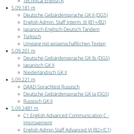
Technical English A
S.09.18
1 m
Deutsche Gebärdensprache GK II (DGS)
English Admin. Staff Interm. III (B1+/B2)
Japanisch-Englisch-Deutsch Tandem
Türkisch
Umgang mit wissenschaftlichen Texten
S.09.20
1 m
Deutsche Gebärdensprache GK Ib (DGS)
Japanisch GK II
Niederländisch GK II
S.09.22
1 m
DAAD-Sprachtest Russisch
Deutsche Gebärdensprache GK Ia (DGS)
Russisch GK II
S.09.24B
1 m
C1 English Advanced Communication C -
Improvement
English Admin Staff Advanced VI (B2+/C1)