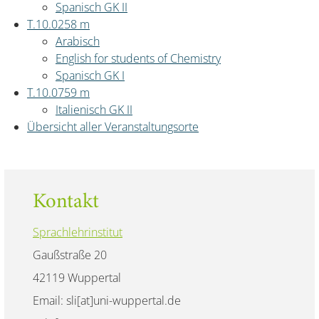
Spanisch GK II
T.10.02
58 m
Arabisch
English for students of Chemistry
Spanisch GK I
T.10.07
59 m
Italienisch GK II
Übersicht aller Veranstaltungsorte
Kontakt
Sprachlehrinstitut
Gaußstraße 20
42119 Wuppertal
Email: sli[at]uni-wuppertal.de