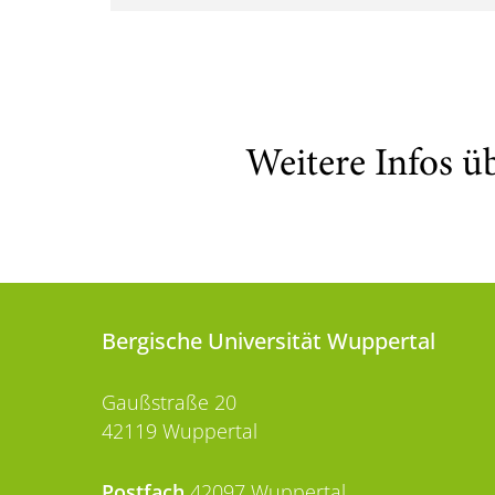
Weitere Infos ü
Bergische Universität Wuppertal
Gaußstraße 20
42119 Wuppertal
Postfach
42097 Wuppertal