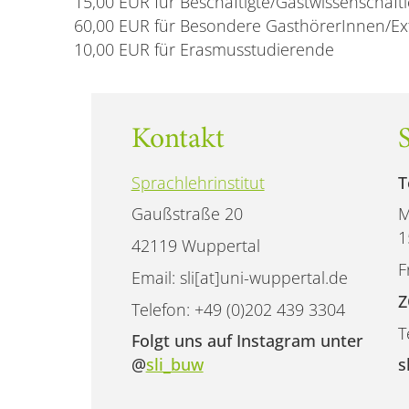
15,00 EUR für Beschäftigte/Gastwissenschaft
60,00 EUR für Besondere GasthörerInnen/Ex
10,00 EUR für Erasmusstudierende
Kontakt
Sprachlehrinstitut
T
Gaußstraße 20
M
1
42119 Wuppertal
F
Email: sli[at]uni-wuppertal.de
Z
Telefon: +49 (0)202 439 3304
T
Folgt uns auf Instagram unter
@
sli_buw
s