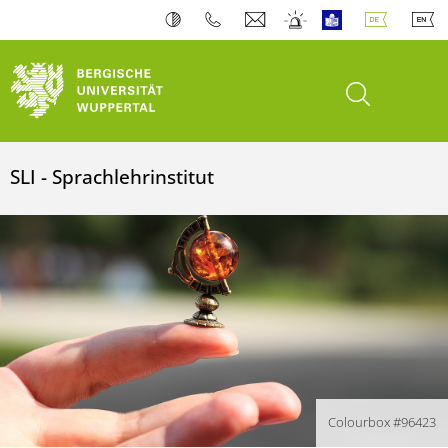
Suche öffnen
SLI - Sprachlehrinstitut
Colourbox #96423