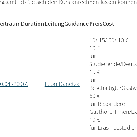
ungsamt, ob Sie sich den Kurs anrechnen lassen könne
eitraum
Duration
Leitung
Guidance
Preis
Cost
10/ 15/ 60/ 10 €
10 €
für
Studierende/Deuts
15 €
für
0.04.-
20.07.
Leon Danetzki
Beschäftigte/Gastw
60 €
für Besondere
GasthörerInnen/Ex
10 €
für Erasmusstudie