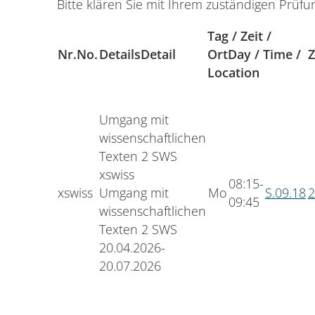
Bitte klären Sie mit Ihrem zuständigen Prüf
Tag / Zeit /
Nr.
No.
Details
Detail
Ort
Day / Time /
Z
Location
Umgang mit
wissenschaftlichen
Texten
2 SWS
xswiss
08:15-
xswiss
Umgang mit
Mo
S.09.18
2
09:45
wissenschaftlichen
Texten 2 SWS
20.04.2026-
20.07.2026