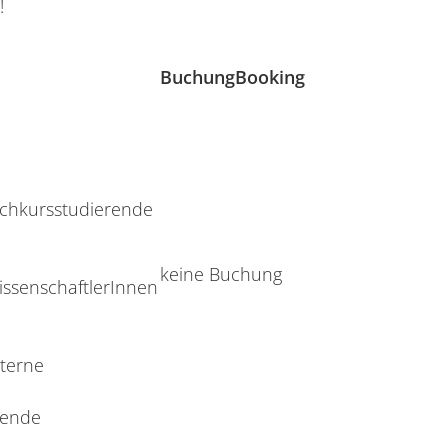
n!
Buchung
Booking
chkursstudierende
keine Buchung
issenschaftlerInnen
terne
rende