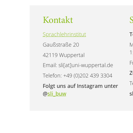
Kontakt
Sprachlehrinstitut
T
Gaußstraße 20
M
1
42119 Wuppertal
F
Email: sli[at]uni-wuppertal.de
Z
Telefon: +49 (0)202 439 3304
T
Folgt uns auf Instagram unter
@
sli_buw
s