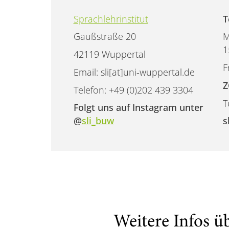
Sprachlehrinstitut
T
Gaußstraße 20
M
1
42119 Wuppertal
F
Email: sli[at]uni-wuppertal.de
Z
Telefon: +49 (0)202 439 3304
T
Folgt uns auf Instagram unter
@
sli_buw
s
Weitere Infos ü