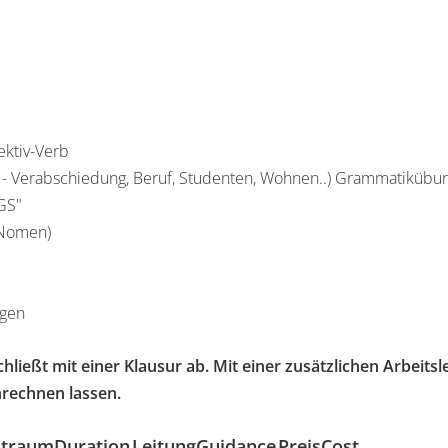
ektiv-Verb
 - Verabschiedung, Beruf, Studenten, Wohnen..) Grammatikübu
GS"
 Nomen)
ngen
hließt mit einer Klausur ab. Mit einer zusätzlichen Arbeits
nrechnen lassen.
itraum
Duration
Leitung
Guidance
Preis
Cost