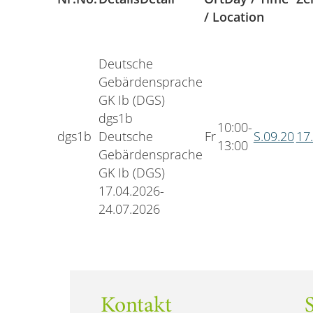
/ Location
Deutsche
Gebärdensprache
GK Ib (DGS)
dgs1b
10:00-
dgs1b
Deutsche
Fr
S.09.20
17.
13:00
Gebärdensprache
GK Ib (DGS)
17.04.2026-
24.07.2026
Kontakt