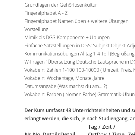
Grundlagen der Gehörlosenkultur
Fingeralphabet A - Z
Fingeralphabet Namen üben + weitere Übungen
Vorstellung
Mimik als DGS-Komponente + Übungen
Einfache Satzstellungen in DGS: Subjekt-Objekt-Adj
Kommunikationsübungen Alltag 1-4 Teil (Begrüßung
W-Fragen "Übersetzung Deutsche Lautsprache in D
Vokabeln: Zahlen 1-100 100-10000 ( Uhrzeit, Preis,
Vokabeln: Wochentage, Monate, Jahre
Datumsangabe (Was machst du am... ?)
Vokabeln: Farben ( Nomen Farbe) Grammatik-Übu
Der Kurs umfasst 48 Unterrichtseinheiten und sc
erlangt werden, die sich, je nach Studiengang, a
Tag / Zeit /
Nr.
No.
Details
Detail
Ort
Day / Time
Ze