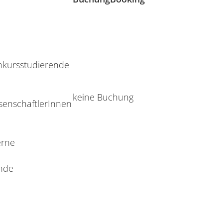
hkursstudierende
keine Buchung
senschaftlerInnen
erne
nde